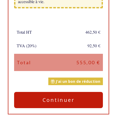
accessible à vie.
Total HT
462,50 €
TVA (20%)
92,50 €
Total
555,00 €
J'ai un bon de réduction
Continuer